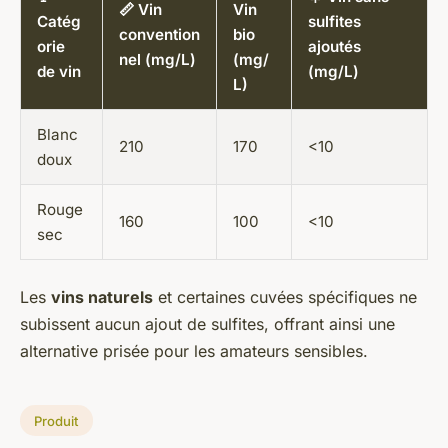
📏 Vin
Vin
Catég
sulfites
convention
bio
orie
ajoutés
nel (mg/L)
(mg/
de vin
(mg/L)
L)
Blanc
210
170
<10
doux
Rouge
160
100
<10
sec
Les
vins naturels
et certaines cuvées spécifiques ne
subissent aucun ajout de sulfites, offrant ainsi une
alternative prisée pour les amateurs sensibles.
Produit