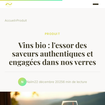
Accueil
›
Produit
PRODUIT
Vins bio : l'essor des
saveurs authentiques et
engagées dans nos verres
Naïm
22 décembre 2025
6 min de lecture
N