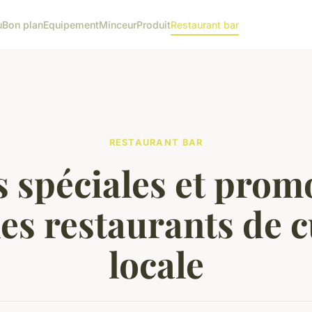
u
Bon plan
Equipement
Minceur
Produit
Restaurant bar
RESTAURANT BAR
s spéciales et prom
les restaurants de c
locale