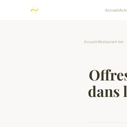
Accueil
Act
Accueil
›
Restaurant bar
Offre
dans 