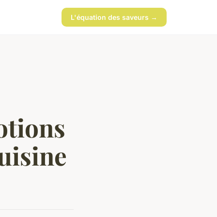
L'équation des saveurs →
otions
uisine