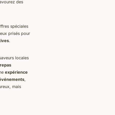
savourez des
ffres spéciales
ieux prisés pour
tives
.
saveurs locales
repas
une
expérience
événements
,
ureux, mais