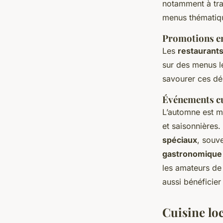
notamment à tra
menus thématiqu
Promotions en
Les
restaurant
sur des menus lé
savourer ces dél
Événements cu
L’automne est 
et saisonnières
spéciaux
, souv
gastronomique
les amateurs de
aussi bénéficier
Cuisine loc