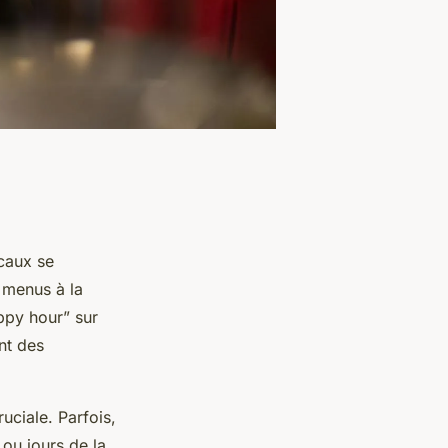
caux se
s menus à la
appy hour” sur
nt des
uciale. Parfois,
 ou jours de la