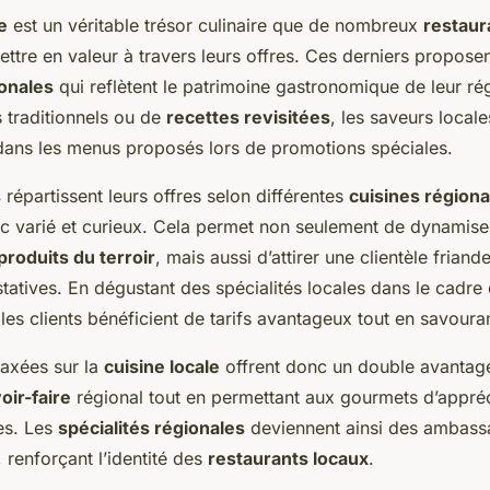
e
est un véritable trésor culinaire que de nombreux
restaur
ettre en valeur à travers leurs offres. Ces derniers propose
ionales
qui reflètent le patrimoine gastronomique de leur rég
s traditionnels ou de
recettes revisitées
, les saveurs locale
dans les menus proposés lors de promotions spéciales.
s
répartissent leurs offres selon différentes
cuisines régiona
c varié et curieux. Cela permet non seulement de dynamiser 
produits du terroir
, mais aussi d’attirer une clientèle friand
atives. En dégustant des spécialités locales dans le cadre 
les clients bénéficient de tarifs avantageux tout en savourant
axées sur la
cuisine locale
offrent donc un double avantage 
oir-faire
régional tout en permettant aux gourmets d’appré
es. Les
spécialités régionales
deviennent ainsi des ambass
, renforçant l’identité des
restaurants locaux
.