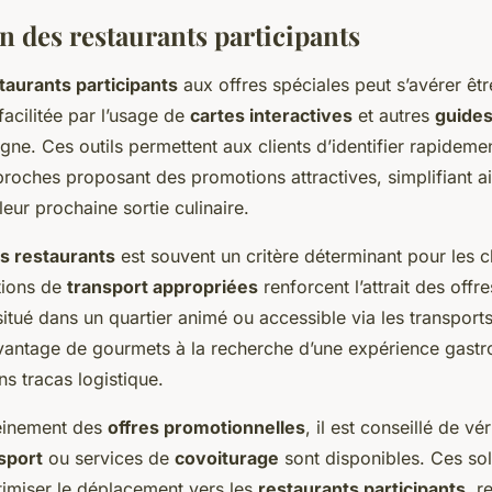
n des restaurants participants
taurants participants
aux offres spéciales peut s’avérer êt
 facilitée par l’usage de
cartes interactives
et autres
guides
igne. Ces outils permettent aux clients d’identifier rapidemen
roches proposant des promotions attractives, simplifiant ai
leur prochaine sortie culinaire.
s restaurants
est souvent un critère déterminant pour les c
tions de
transport appropriées
renforcent l’attrait des offr
 situé dans un quartier animé ou accessible via les transpo
vantage de gourmets à la recherche d’une expérience gast
ns tracas logistique.
leinement des
offres promotionnelles
, il est conseillé de vér
sport
ou services de
covoiturage
sont disponibles. Ces sol
timiser le déplacement vers les
restaurants participants
, r