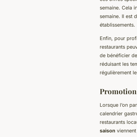
semaine. Cela i
semaine. Il est 
établissements.
Enfin, pour pro
restaurants peu
de bénéficier de
réduisant les te
régulièrement l
Promotions
Lorsque l’on pa
calendrier gast
restaurants loc
saison
viennent 