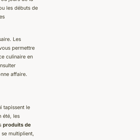
ou les débuts de
des
saire. Les
 vous permettre
ce culinaire en
nsulter
ne affaire.
ui tapissent le
 été, les
es
produits de
se multiplient,