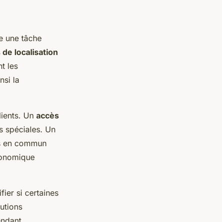
re une tâche
 de localisation
t les
nsi la
lients. Un
accès
es spéciales. Un
rts en commun
ronomique
ifier si certaines
utions
endant